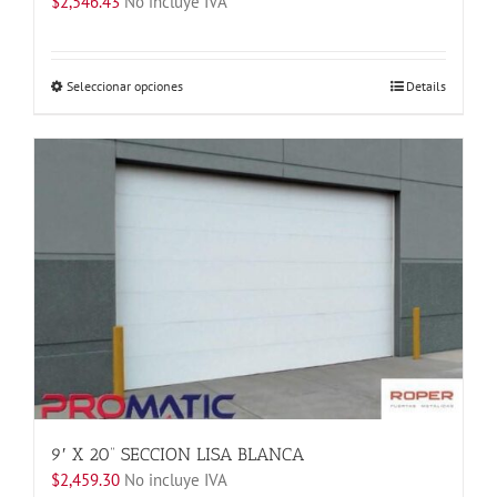
$
2,546.43
No incluye IVA
Este
Seleccionar opciones
Details
producto
tiene
múltiples
variantes.
Las
opciones
se
pueden
elegir
en
la
página
de
producto
9′ X 20” SECCION LISA BLANCA
$
2,459.30
No incluye IVA