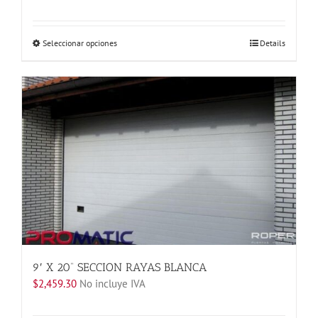
Este
Seleccionar opciones
Details
producto
tiene
múltiples
variantes.
Las
opciones
se
pueden
elegir
en
la
página
de
producto
9′ X 20” SECCION RAYAS BLANCA
$
2,459.30
No incluye IVA