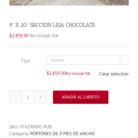
9′ X 20” SECCION LISA CHOCOLATE
$
2,459.30
No incluye IVA
Tipo

$
2,459.30
No Incluye IVA
Clear selection
AÑADIR AL CARRITO
9'
X
20''
SECCION
SKU:
97429009C-PUB
LISA
Categoría:
PORTONES DE 9 PIES DE ANCHO
CHOCOLATE