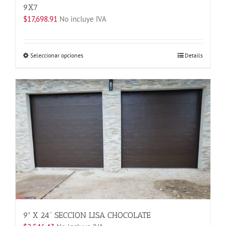
9X7
$
17,698.91
No incluye IVA
Este
Seleccionar opciones
Details
producto
tiene
múltiples
variantes.
Las
opciones
se
pueden
elegir
en
la
página
de
producto
9′ X 24” SECCION LISA CHOCOLATE