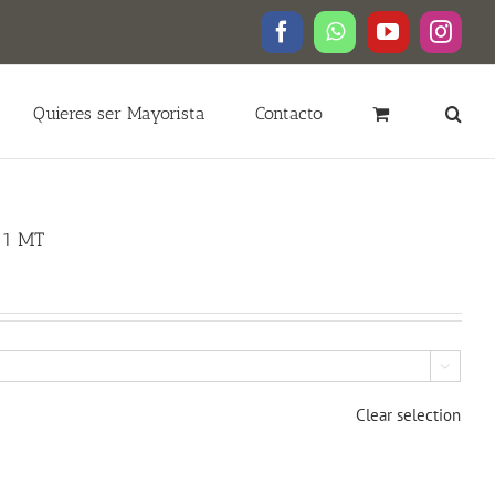
Facebook
WhatsApp
YouTube
Insta
Quieres ser Mayorista
Contacto
 1 MT

Clear selection