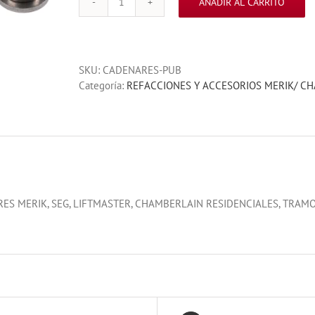
AÑADIR AL CARRITO
CADENA
PARA
MOTORES
RESIDENCIALES
SKU:
CADENARES-PUB
1
Categoría:
REFACCIONES Y ACCESORIOS MERIK/ C
MT
cantidad
ES MERIK, SEG, LIFTMASTER, CHAMBERLAIN RESIDENCIALES, TRAM