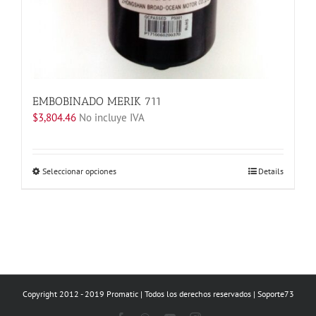
EMBOBINADO MERIK 711
$
3,804.46
No incluye IVA
Este
Seleccionar opciones
Details
producto
tiene
múltiples
variantes.
Las
opciones
se
Copyright 2012 - 2019 Promatic | Todos los derechos reservados | Soporte73
pueden
elegir