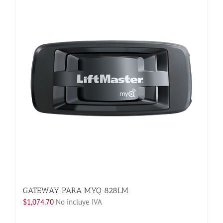
variantes.
Las
opciones
se
pueden
elegir
en
la
página
de
producto
GATEWAY PARA MYQ 828LM
$
1,074.70
No incluye IVA