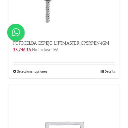
FOTOCELDA ESPEJO LIFTMASTER CPSRPEN4GM
$
3,746.16
No incluye IVA
Este
Seleccionar opciones
Details
producto
tiene
múltiples
variantes.
Las
opciones
se
pueden