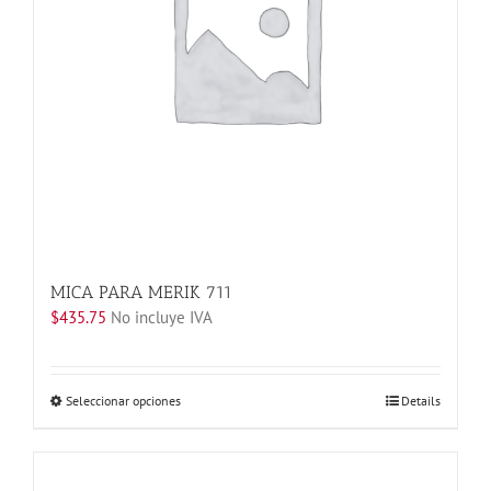
elegir
en
la
página
de
producto
MICA PARA MERIK 711
$
435.75
No incluye IVA
Este
Seleccionar opciones
Details
producto
tiene
múltiples