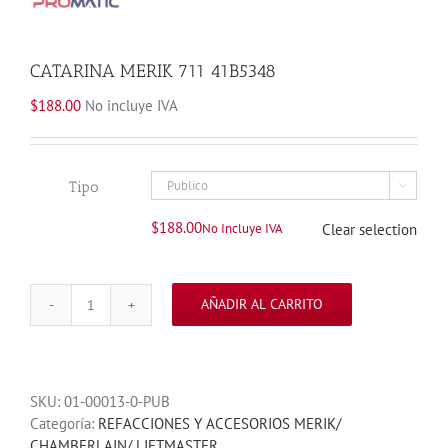
CATARINA MERIK 711 41B5348
$
188.00
No incluye IVA
Tipo

$
188.00
No Incluye IVA
Clear selection
AÑADIR AL CARRITO
CATARINA
MERIK
711
41B5348
SKU:
01-00013-0-PUB
cantidad
Categoría:
REFACCIONES Y ACCESORIOS MERIK/
CHAMBERLAIN/ LIFTMASTER