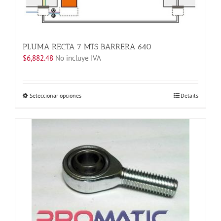
PLUMA RECTA 7 MTS BARRERA 640
$
6,882.48
No incluye IVA
Este
Seleccionar opciones
Details
producto
tiene
múltiples
variantes.
Las
opciones
se
pueden
elegir
en
la