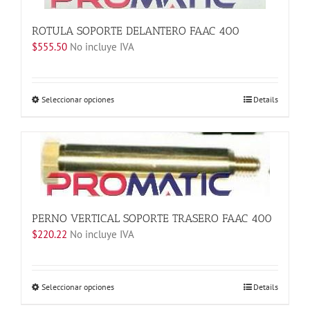
página
de
ROTULA SOPORTE DELANTERO FAAC 400
producto
$
555.50
No incluye IVA
Este
Seleccionar opciones
Details
producto
tiene
múltiples
variantes.
Las
opciones
se
PERNO VERTICAL SOPORTE TRASERO FAAC 400
pueden
$
220.22
No incluye IVA
elegir
en
la
página
Este
Seleccionar opciones
Details
de
producto