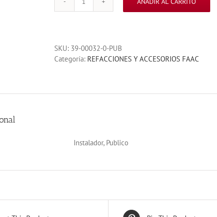
AÑADIR AL CARRITO
ROTULA
SOPORTE
DELANTERO
FAAC
SKU:
39-00032-0-PUB
400
Categoría:
REFACCIONES Y ACCESORIOS FAAC
cantidad
onal
Instalador, Publico