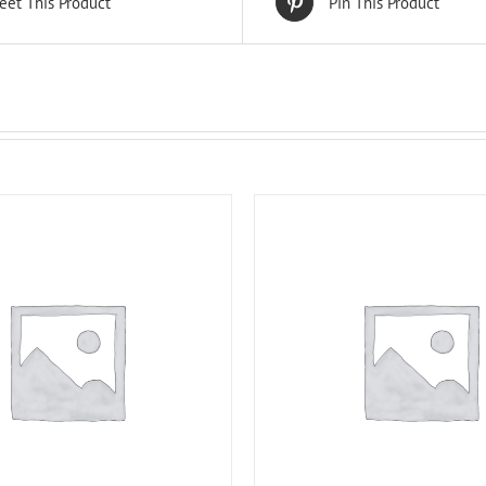
eet This Product
Pin This Product