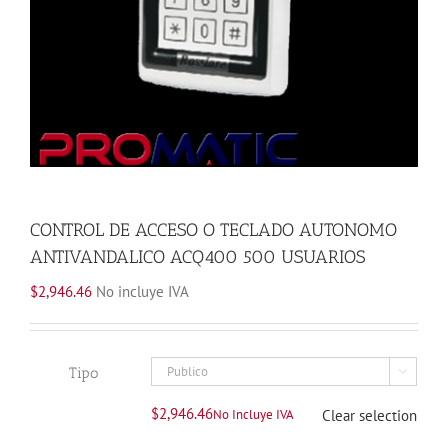
CONTROL DE ACCESO O TECLADO AUTONOMO
ANTIVANDALICO ACQ400 500 USUARIOS
$
2,946.46
No incluye IVA
Tipo

$
2,946.46
No Incluye IVA
Clear selection