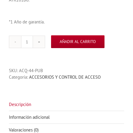
*1 Año de garantía.
AÑADIR AL CARRITO
CONTROL
DE
ACCESO
O
SKU:
ACQ-44-PUB
TECLADO
Categoría:
ACCESORIOS Y CONTROL DE ACCESO
AUTONOMO
ANTIVANDALICO
ACQ400
500
USUARIOS
Descripción
cantidad
Información adicional
Valoraciones (0)