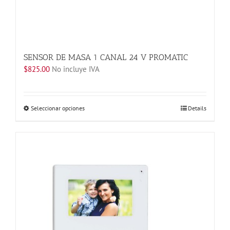
SENSOR DE MASA 1 CANAL 24 V PROMATIC
$
825.00
No incluye IVA
Este
Seleccionar opciones
Details
producto
tiene
múltiples
variantes.
Las
opciones
se
pueden
elegir
en