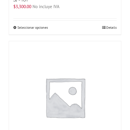
$
3,300.00
No incluye IVA
Este
Seleccionar opciones
Details
producto
tiene
múltiples
variantes.
Las
opciones
se
pueden
elegir
en
la
página
de
producto