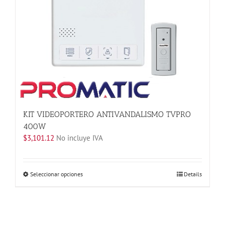
la
página
de
producto
KIT VIDEOPORTERO ANTIVANDALISMO TVPRO
400W
$
3,101.12
No incluye IVA
Este
Seleccionar opciones
Details
producto
tiene
múltiples
variantes.