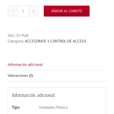
AÑADIR AL CARRITO
CONTROL
DE
ACCESO
500
SKU:
X7-PUB
HUELLAS
Categoría:
ACCESORIOS Y CONTROL DE ACCESO
500
TARJETAS
cantidad
Información adicional
Valoraciones (0)
Información adicional
Instalador, Publico
Tipo