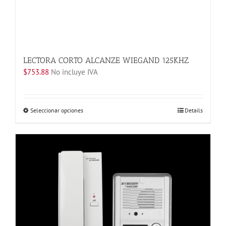
LECTORA CORTO ALCANZE WIEGAND 125KHZ
$
753.88
No incluye IVA
Este
Seleccionar opciones
Details
producto
tiene
múltiples
variantes.
Las
opciones
se
pueden
elegir
en