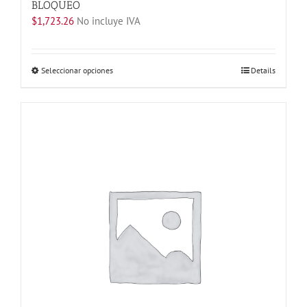
BLOQUEO
$
1,723.26
No incluye IVA
Este
Seleccionar opciones
Details
producto
tiene
múltiples
variantes.
Las
opciones
se
pueden
elegir
en
la
página
de
producto