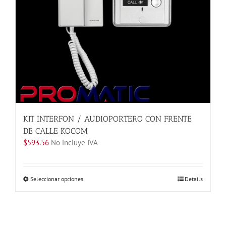
la
página
de
producto
KIT INTERFON / AUDIOPORTERO CON FRENTE
DE CALLE KOCOM
$
593.56
No incluye IVA
Este
Seleccionar opciones
Details
producto
tiene
múltiples
variantes.