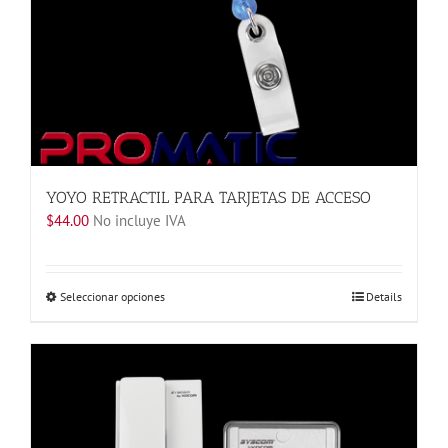
YOYO RETRACTIL PARA TARJETAS DE ACCESO
$
44.00
No incluye IVA
Este
Seleccionar opciones
Details
producto
tiene
múltiples
variantes.
Las
opciones