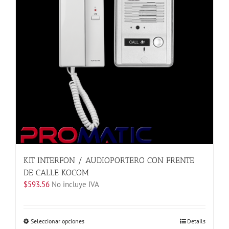
se
pueden
elegir
en
la
página
de
producto
KIT INTERFON / AUDIOPORTERO CON FRENTE
DE CALLE KOCOM
$
593.56
No incluye IVA
Este
Seleccionar opciones
Details