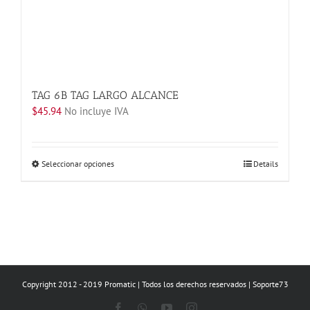
TAG 6B TAG LARGO ALCANCE
$
45.94
No incluye IVA
Este
Seleccionar opciones
Details
producto
tiene
múltiples
variantes.
Las
opciones
se
Copyright 2012 - 2019 Promatic | Todos los derechos reservados | Soporte73
pueden
elegir
Facebook
WhatsApp
YouTube
Instagram