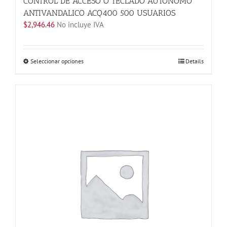
CONTROL DE ACCESO O TECLADO AUTONOMO
ANTIVANDALICO ACQ400 500 USUARIOS
$
2,946.46
No incluye IVA
Este
Seleccionar opciones
Details
producto
tiene
múltiples
variantes.
Las
opciones
se
pueden
elegir
en
la
página
de
producto