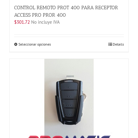
CONTROL REMOTO PROT 400 PARA RECEPTOR
ACCESS PRO PROR 400
$
301.72
No incluye IVA
Este
Seleccionar opciones
Details
producto
tiene
múltiples
variantes.
Las
opciones
se
pueden
elegir
en
la
página
de