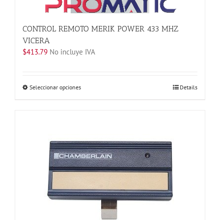
producto
CONTROL REMOTO MERIK POWER 433 MHZ
VICERA
$
413.79
No incluye IVA
Este
Seleccionar opciones
Details
producto
tiene
múltiples
variantes.
Las
opciones
se
pueden
elegir
en
la
página