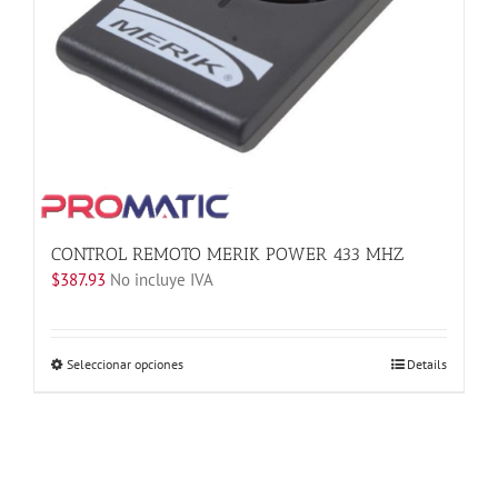
la
página
de
producto
CONTROL REMOTO MERIK POWER 433 MHZ
$
387.93
No incluye IVA
Este
Seleccionar opciones
Details
producto
tiene
múltiples
variantes.
Las