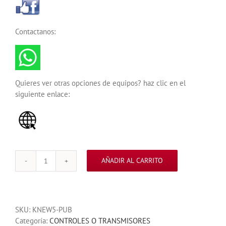
Contactanos:
Quieres ver otras opciones de equipos? haz clic en el
siguiente enlace:
AÑADIR AL CARRITO
CONTROL
PARA
EQUIPO
SEG
SKU:
KNEW5-PUB
DE
Categoría:
CONTROLES O TRANSMISORES
VICERA