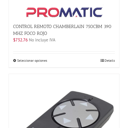
de
producto
CONTROL REMOTO CHAMBERLAIN 750CBM 390
MHZ FOCO ROJO
$
732.76
No incluye IVA
Este
Seleccionar opciones
Details
producto
tiene
múltiples
variantes.
Las
opciones
se
pueden
elegir
en