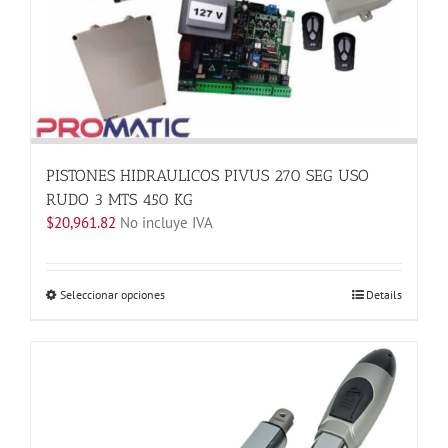
elegir
en
la
página
de
producto
PISTONES HIDRAULICOS PIVUS 270 SEG USO
RUDO 3 MTS 450 KG
$
20,961.82
No incluye IVA
Este
Seleccionar opciones
Details
producto
tiene
múltiples
variantes.
Las
opciones