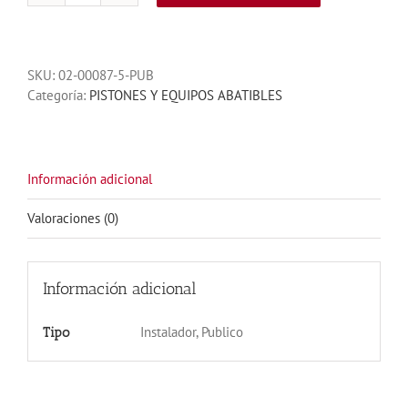
MEC
800
220V
SKU:
02-00087-5-PUB
DOBLE
Categoría:
PISTONES Y EQUIPOS ABATIBLES
2
HOJAS
S-
FRENADO
cantidad
Información adicional
Valoraciones (0)
Información adicional
Instalador, Publico
Tipo