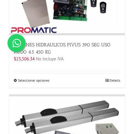
PISTONES HIDRAULICOS PIVUS 390 SEG USO
RUDO 4.5 450 KG
$
23,506.34
No incluye IVA
Este
Seleccionar opciones
Details
producto
tiene
múltiples
variantes.
Las
opciones
se
pueden