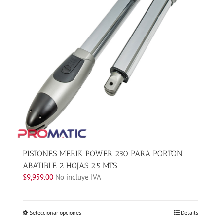
se
pueden
elegir
en
la
página
de
producto
PISTONES MERIK POWER 230 PARA PORTON
ABATIBLE 2 HOJAS 2.5 MTS
$
9,959.00
No incluye IVA
Este
Seleccionar opciones
Details