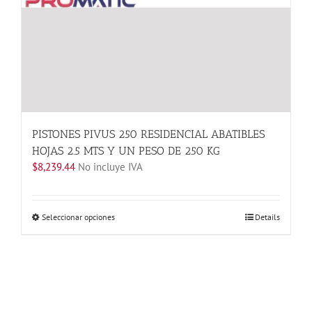
PISTONES PIVUS 250 RESIDENCIAL ABATIBLES
HOJAS 2.5 MTS Y UN PESO DE 250 KG
$
8,239.44
No incluye IVA
Este
Seleccionar opciones
Details
producto
tiene
múltiples
variantes.
Las
opciones