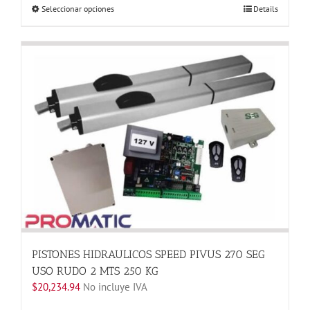
Este
Seleccionar opciones
Details
producto
tiene
múltiples
variantes.
Las
opciones
se
pueden
elegir
en
la
página
de
producto
PISTONES HIDRAULICOS SPEED PIVUS 270 SEG
USO RUDO 2 MTS 250 KG
$
20,234.94
No incluye IVA