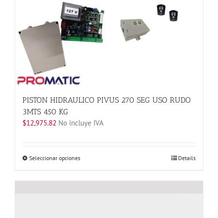
se
pueden
elegir
en
la
página
de
producto
PISTON HIDRAULICO PIVUS 270 SEG USO RUDO
3MTS 450 KG
$
12,975.82
No incluye IVA
Este
Seleccionar opciones
Details
producto
tiene
múltiples
variantes.
Las