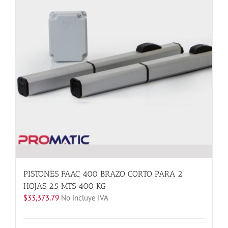
opciones
se
pueden
elegir
en
la
página
de
producto
PISTONES FAAC 400 BRAZO CORTO PARA 2
HOJAS 2.5 MTS 400 KG
$
33,373.79
No incluye IVA