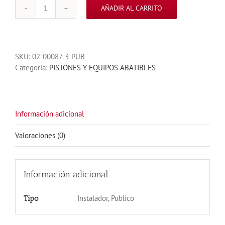
AÑADIR AL CARRITO
KIT
MEC
800
220V
SKU:
02-00087-3-PUB
PARA
Categoría:
PISTONES Y EQUIPOS ABATIBLES
2
HOJAS
S-
FRENADO
cantidad
Información adicional
Valoraciones (0)
Información adicional
Instalador, Publico
Tipo