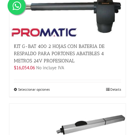
KIT G-BAT 400 2 HOJAS CON BATERIA DE
RESPALDO PARA PORTONES ABATIBLES 4
METROS 24V PROFESIONAL
$
16,054.06
No incluye IVA
Este
Seleccionar opciones
Details
producto
tiene
múltiples
variantes.
Las
opciones