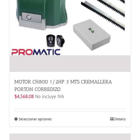
en
la
página
de
producto
MOTOR CH800 1/2HP 3 MTS CREMALLERA
PORTON CORREDIZO
$
4,568.08
No incluye IVA
Este
Seleccionar opciones
Details
producto
tiene
múltiples