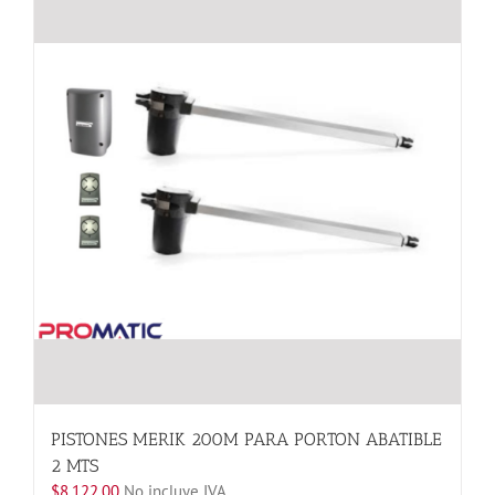
variantes.
Las
opciones
se
pueden
elegir
en
la
página
de
producto
PISTONES MERIK 200M PARA PORTON ABATIBLE
2 MTS
$
8,122.00
No incluye IVA