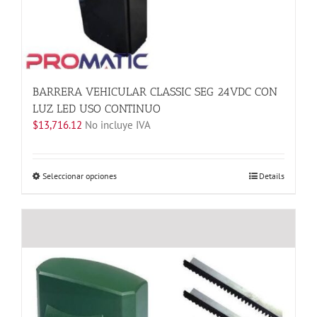
BARRERA VEHICULAR CLASSIC SEG 24VDC CON
LUZ LED USO CONTINUO
$
13,716.12
No incluye IVA
Este
Seleccionar opciones
Details
producto
tiene
múltiples
variantes.
Las
opciones
se
pueden
elegir