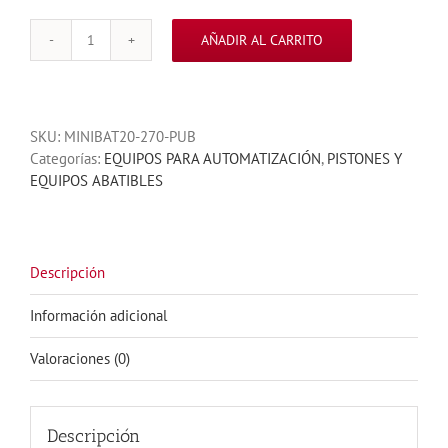
AÑADIR AL CARRITO
PISTON
HIDRAULICO
PIVUS
270
SKU:
MINIBAT20-270-PUB
BRAZO
Categorías:
EQUIPOS PARA AUTOMATIZACIÓN
,
PISTONES Y
CORTO
EQUIPOS ABATIBLES
(SOLO
PISTON)
cantidad
Descripción
Información adicional
Valoraciones (0)
Descripción