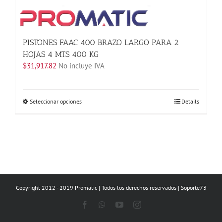
PISTONES FAAC 400 BRAZO LARGO PARA 2
HOJAS 4 MTS 400 KG
$
31,917.82
No incluye IVA
Este
Seleccionar opciones
Details
producto
tiene
múltiples
variantes.
Las
opciones
se
Copyright 2012 - 2019 Promatic | Todos los derechos reservados | Soporte73
pueden
elegir
Facebook
WhatsApp
YouTube
Instagram
en
la