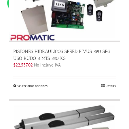
PISTONES HIDRAULICOS SPEED PIVUS 390 SEG
USO RUDO 3 MTS 350 KG
$
22,537.02
No incluye IVA
Este
Seleccionar opciones
Details
producto
tiene
múltiples
variantes.
Las
opciones