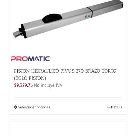
opciones
se
pueden
elegir
en
la
página
de
producto
PISTON HIDRAULICO PIVUS 270 BRAZO CORTO
(SOLO PISTON)
$
9,329.76
No incluye IVA
Este
Seleccionar opciones
Details
producto
tiene
múltiples
variantes.