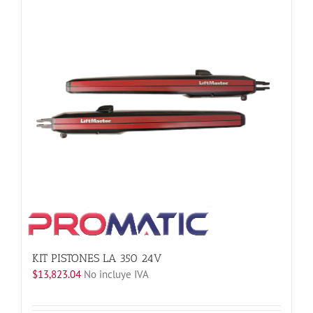
Las
opciones
se
pueden
elegir
en
la
página
de
producto
KIT PISTONES LA 350 24V
$
13,823.04
No incluye IVA