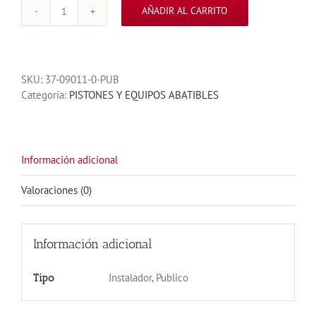
AÑADIR AL CARRITO
KIT
PISTONES
P7
1
SKU:
37-09011-0-PUB
HOJA
Categoría:
PISTONES Y EQUIPOS ABATIBLES
2
CONTROLES
MITTO
cantidad
Información adicional
Valoraciones (0)
Información adicional
Instalador, Publico
Tipo