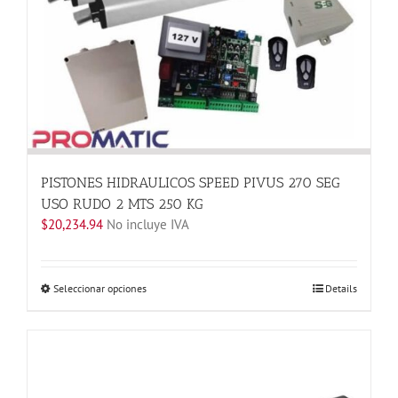
se
pueden
elegir
en
la
página
de
producto
PISTONES HIDRAULICOS SPEED PIVUS 270 SEG
USO RUDO 2 MTS 250 KG
$
20,234.94
No incluye IVA
Este
Seleccionar opciones
Details
producto
tiene
múltiples
variantes.
Las