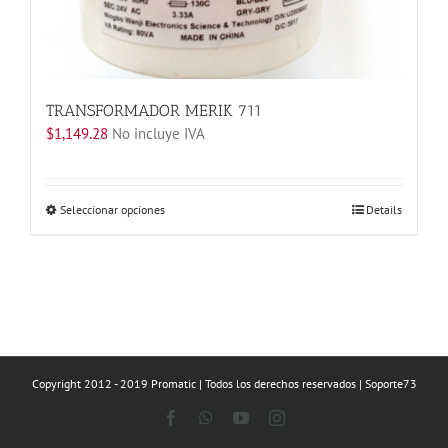
página
de
producto
TRANSFORMADOR MERIK 711
$
1,149.28
No incluye IVA
Este
Seleccionar opciones
Details
producto
tiene
múltiples
variantes.
Las
opciones
se
Copyright 2012 - 2019 Promatic | Todos los derechos reservados | Soporte73
pueden
elegir
Facebook
WhatsApp
YouTube
Instagram
en