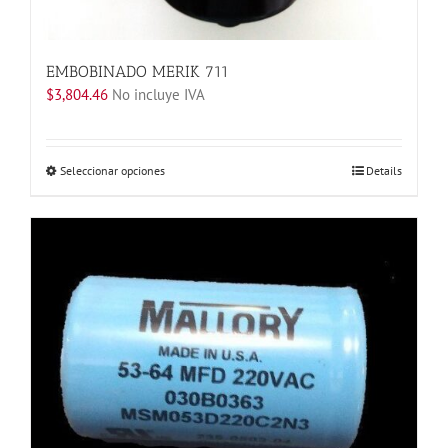
EMBOBINADO MERIK 711
$
3,804.46
No incluye IVA
Este
Seleccionar opciones
Details
producto
tiene
múltiples
variantes.
Las
opciones
se
pueden
elegir
en
la
página