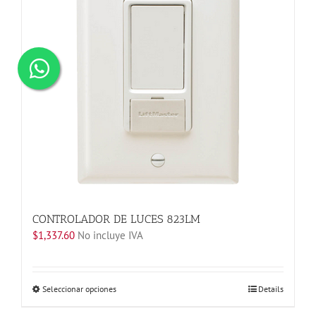
CONTROLADOR DE LUCES 823LM
$
1,337.60
No incluye IVA
Este
Seleccionar opciones
Details
producto