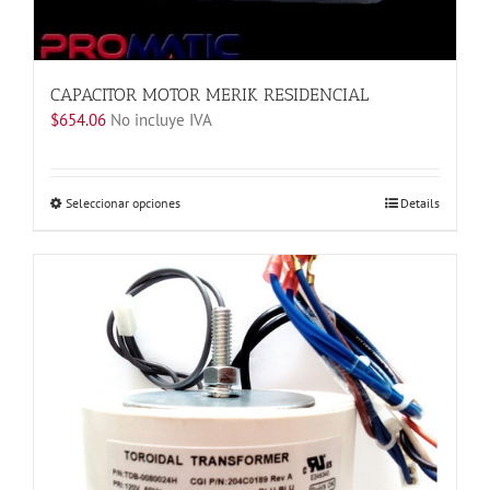
de
producto
CAPACITOR MOTOR MERIK RESIDENCIAL
$
654.06
No incluye IVA
Este
Seleccionar opciones
Details
producto
tiene
múltiples
variantes.
Las
opciones
se
pueden
elegir
en
la