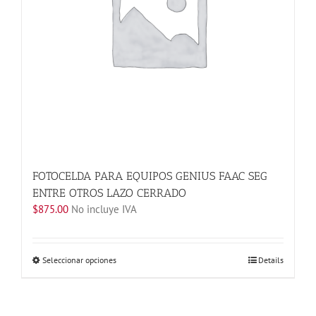
en
la
página
de
producto
FOTOCELDA PARA EQUIPOS GENIUS FAAC SEG
ENTRE OTROS LAZO CERRADO
$
875.00
No incluye IVA
Este
Seleccionar opciones
Details
producto
tiene
múltiples