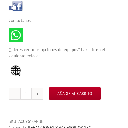
Contactanos:
Quieres ver otras opciones de equipos? haz clic en el
siguiente enlace:
AÑADIR AL CARRITO
MODULO
PARA
LUZ
LED
SKU:
A009610-PUB
BARRERA
Categoría:
REFACCIONES Y ACCESORIOS SEG
SEG