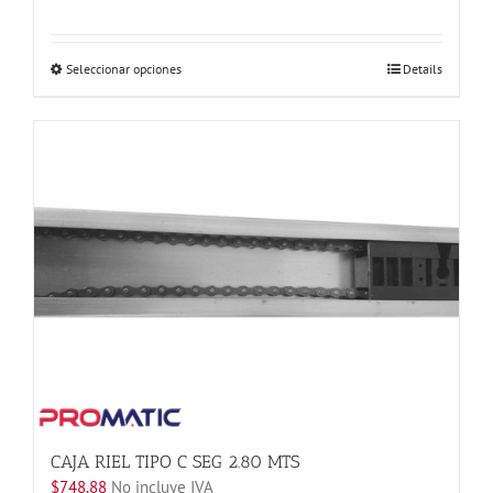
Este
Seleccionar opciones
Details
producto
tiene
múltiples
variantes.
Las
opciones
se
pueden
elegir
en
la
página
de
producto
CAJA RIEL TIPO C SEG 2.80 MTS
$
748.88
No incluye IVA