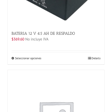
BATERIA 12 V 4.5 AH DE RESPALDO
$
369.60
No incluye IVA
Este
Seleccionar opciones
Details
producto
tiene
múltiples
variantes.
Las
opciones
se
pueden
elegir