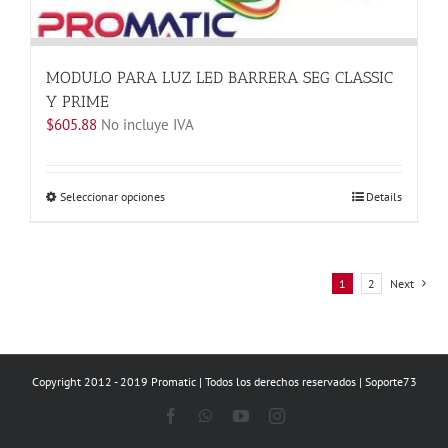
MODULO PARA LUZ LED BARRERA SEG CLASSIC
Y PRIME
$
605.88
No incluye IVA
Este
Seleccionar opciones
Details
producto
tiene
múltiples
variantes.
1
2
Next
Las
opciones
se
pueden
Copyright 2012 - 2019 Promatic | Todos los derechos reservados | Soporte73
elegir
Facebook
WhatsApp
YouTube
Instagram
en
la