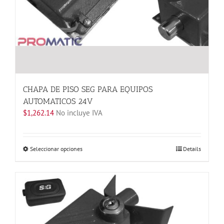
de
producto
CHAPA DE PISO SEG PARA EQUIPOS
AUTOMATICOS 24V
$
1,262.14
No incluye IVA
Este
Seleccionar opciones
Details
producto
tiene
múltiples
variantes.
Las
opciones