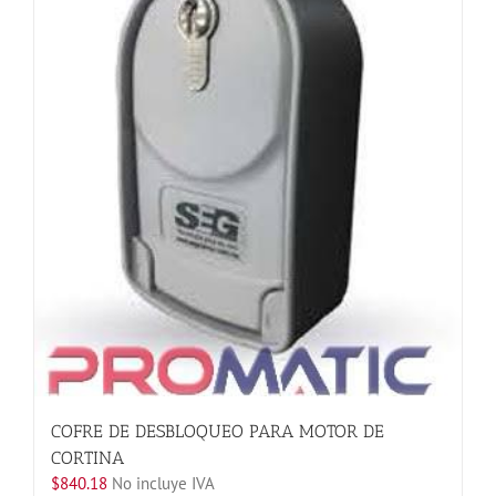
opciones
se
pueden
elegir
en
la
página
de
producto
COFRE DE DESBLOQUEO PARA MOTOR DE
CORTINA
$
840.18
No incluye IVA