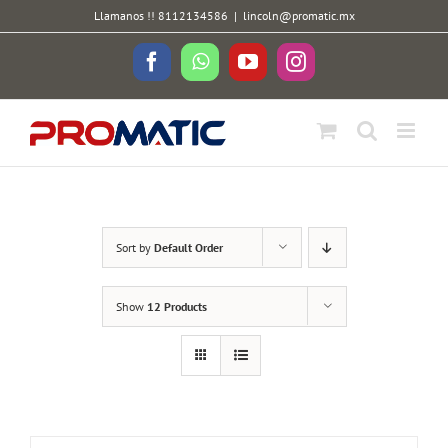
Skip
Llamanos !! 8112134586
|
lincoln@promatic.mx
to
content
Facebook
WhatsApp
YouTube
Instagram
Sort by
Default Order
Show
12 Products