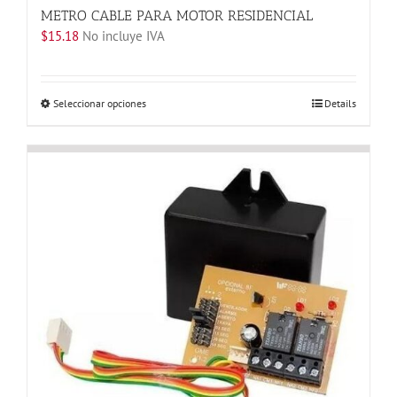
METRO CABLE PARA MOTOR RESIDENCIAL
$
15.18
No incluye IVA
Este
Seleccionar opciones
Details
producto
tiene
múltiples
variantes.
Las
opciones
se
pueden
elegir
en
la
página
de
producto