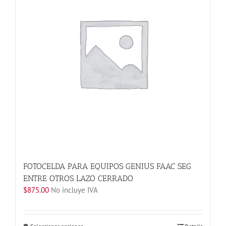
se
pueden
elegir
en
la
página
de
producto
FOTOCELDA PARA EQUIPOS GENIUS FAAC SEG
ENTRE OTROS LAZO CERRADO
$
875.00
No incluye IVA