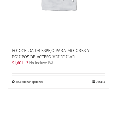
de
producto
FOTOCELDA DE ESPEJO PARA MOTORES Y
EQUIPOS DE ACCESO VEHICULAR
$
1,601.12
No incluye IVA
Este
Seleccionar opciones
Details
producto
tiene
múltiples
variantes.
Las
opciones