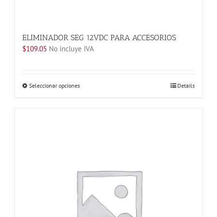
ELIMINADOR SEG 12VDC PARA ACCESORIOS
$
109.05
No incluye IVA
Este
Seleccionar opciones
Details
producto
tiene
múltiples
variantes.
Las
opciones
se
pueden
elegir
en
la
página