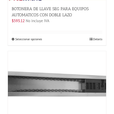
BOTONERA DE LLAVE SEG PARA EQUIPOS
AUTOMATICOS CON DOBLE LAZO
$
593.12
No incluye IVA
Este
Seleccionar opciones
Details
producto
tiene
múltiples
variantes.
Las
opciones
se
pueden
elegir
en
la
página
de