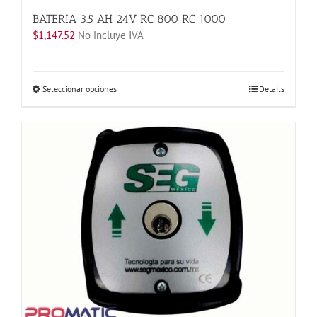
BATERIA 3.5 AH 24V RC 800 RC 1000
$
1,147.52
No incluye IVA
Este
Seleccionar opciones
Details
producto
tiene
múltiples
variantes.
Las
opciones
se
pueden
elegir
en
la
página
de
producto