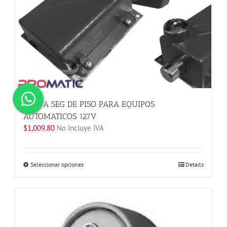
se
pueden
elegir
en
la
página
de
producto
CHAPA SEG DE PISO PARA EQUIPOS
AUTOMATICOS 127V
$
1,009.80
No incluye IVA
Este
Seleccionar opciones
Details
producto
tiene
múltiples
variantes.
Las