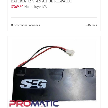
BATERIA 12 V 4.5 AH DE RESPALDO
$
369.60
No incluye IVA
Este
Seleccionar opciones
Details
producto
tiene
múltiples
variantes.
Las
opciones
se
pueden
elegir
en
la
página
de
producto