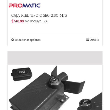
producto
CAJA RIEL TIPO C SEG 2.80 MTS
$
748.88
No incluye IVA
Este
Seleccionar opciones
Details
producto
tiene
múltiples
variantes.
Las
opciones
se
pueden
elegir
en
la
página