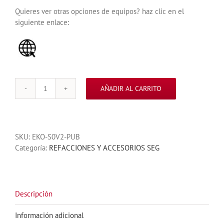
Quieres ver otras opciones de equipos? haz clic en el
siguiente enlace:
AÑADIR AL CARRITO
BOTONERA
DE
LLAVE
SEG
SKU:
EKO-S0V2-PUB
PARA
Categoría:
REFACCIONES Y ACCESORIOS SEG
EQUIPOS
AUTOMATICOS
CON
DOBLE
LAZO
Descripción
cantidad
Información adicional