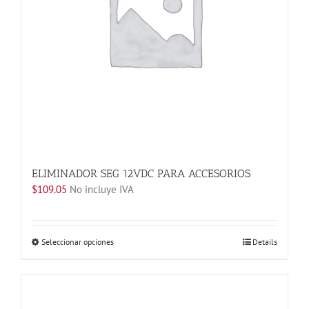
en
la
página
de
producto
ELIMINADOR SEG 12VDC PARA ACCESORIOS
$
109.05
No incluye IVA
Este
Seleccionar opciones
Details
producto
tiene
múltiples
variantes.