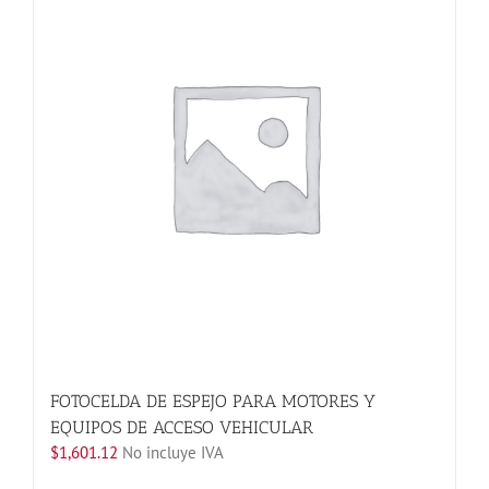
Las
opciones
se
pueden
elegir
en
la
página
de
producto
FOTOCELDA DE ESPEJO PARA MOTORES Y
EQUIPOS DE ACCESO VEHICULAR
$
1,601.12
No incluye IVA