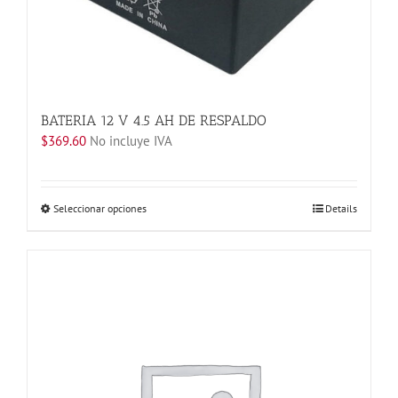
BATERIA 12 V 4.5 AH DE RESPALDO
$
369.60
No incluye IVA
Este
Seleccionar opciones
Details
producto
tiene
múltiples
variantes.
Las
opciones
se
pueden
elegir