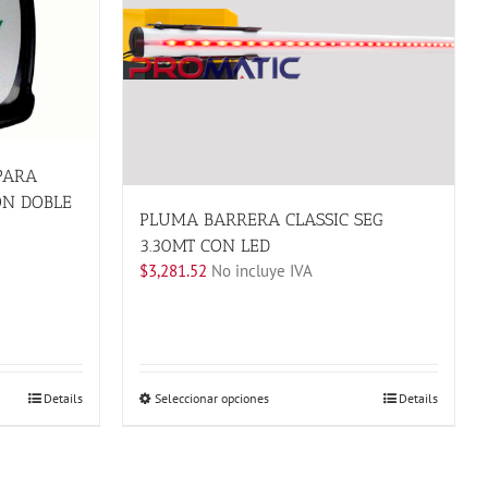
PARA
ON DOBLE
PLUMA BARRERA CLASSIC SEG
3.30MT CON LED
$
3,281.52
No incluye IVA
Este
Details
Seleccionar opciones
Details
producto
tiene
múltiples