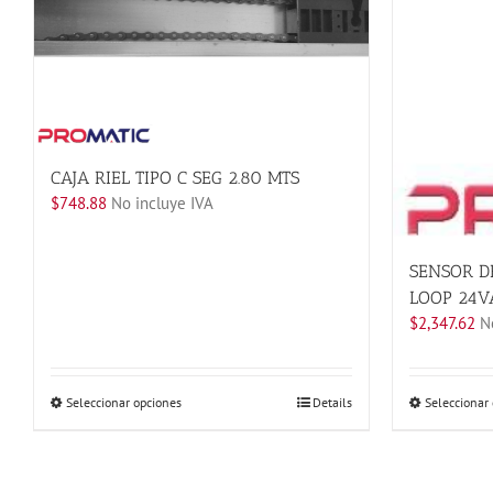
CAJA RIEL TIPO C SEG 2.80 MTS
$
748.88
No incluye IVA
SENSOR D
LOOP 24V
$
2,347.62
No
Este
Seleccionar opciones
Details
Seleccionar
producto
tiene
múltiples