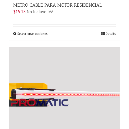
METRO CABLE PARA MOTOR RESIDENCIAL
$
15.18
No incluye IVA
Este
Seleccionar opciones
Details
producto
tiene
múltiples
variantes.
Las
opciones
se
pueden
elegir
en
la
página
de
producto