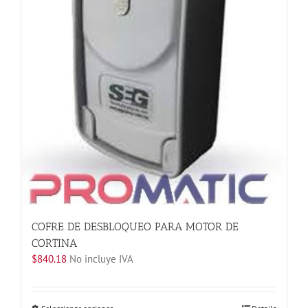
elegir
en
la
página
de
producto
COFRE DE DESBLOQUEO PARA MOTOR DE
CORTINA
$
840.18
No incluye IVA