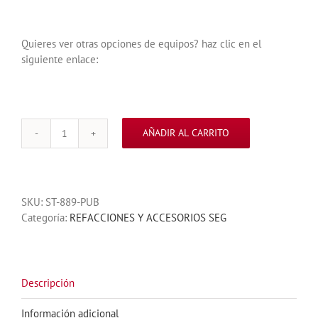
Quieres ver otras opciones de equipos? haz clic en el
siguiente enlace:
AÑADIR AL CARRITO
ELIMINADOR
SEG
12VDC
PARA
SKU:
ST-889-PUB
ACCESORIOS
Categoría:
REFACCIONES Y ACCESORIOS SEG
cantidad
Descripción
Información adicional