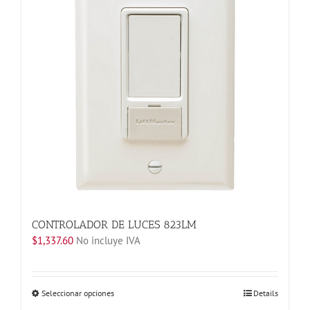
se
pueden
elegir
en
la
página
de
producto
CONTROLADOR DE LUCES 823LM
$
1,337.60
No incluye IVA
Este
Seleccionar opciones
Details
producto