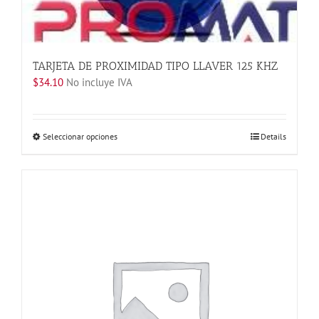
TARJETA DE PROXIMIDAD TIPO LLAVER 125 KHZ
$
34.10
No incluye IVA
Este
Seleccionar opciones
Details
producto
tiene
múltiples
variantes.
Las
opciones
se
pueden
elegir
en
la