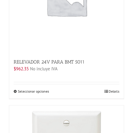
página
de
producto
RELEVADOR 24V PARA BMT 5011
$
962.35
No incluye IVA
Este
Seleccionar opciones
Details
producto
tiene
múltiples
variantes.
Las
opciones