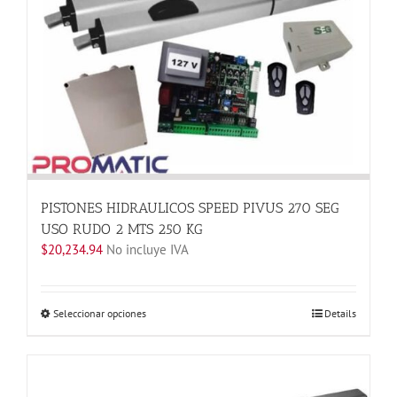
opciones
se
pueden
elegir
en
la
página
de
producto
PISTONES HIDRAULICOS SPEED PIVUS 270 SEG
USO RUDO 2 MTS 250 KG
$
20,234.94
No incluye IVA
Este
Seleccionar opciones
Details
producto
tiene
múltiples
variantes.