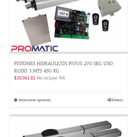
se
pueden
elegir
en
la
página
de
producto
PISTONES HIDRAULICOS PIVUS 270 SEG USO
RUDO 3 MTS 450 KG
$
20,961.82
No incluye IVA
Este
Seleccionar opciones
Details
producto
tiene
múltiples
variantes.
Las