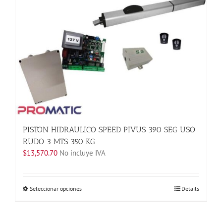
Las
opciones
se
pueden
elegir
en
la
página
de
producto
PISTON HIDRAULICO SPEED PIVUS 390 SEG USO
RUDO 3 MTS 350 KG
$
13,570.70
No incluye IVA
Este
Seleccionar opciones
Details
producto
tiene
múltiples