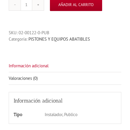
AÑADIR AL CARRITO
PISTON
MEC
800
400MM
SKU:
02-00122-0-PUB
S-
Categoría:
PISTONES Y EQUIPOS ABATIBLES
FRENADO
cantidad
Información adicional
Valoraciones (0)
Información adicional
Instalador, Publico
Tipo