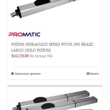
PISTON HIDRAULICO SPEED PIVUS 390 BRAZO
LARGO (SOLO PISTON)
$
10,178.08
No incluye IVA
Este
Seleccionar opciones
Details
producto
tiene
múltiples
variantes.
Las
opciones