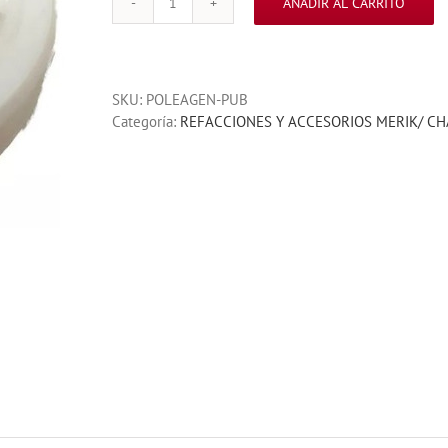
AÑADIR AL CARRITO
POLEA
MERIK
GENERICA
PARA
SKU:
POLEAGEN-PUB
MOTORES
Categoría:
REFACCIONES Y ACCESORIOS MERIK/ C
RESIDENCIALES
cantidad