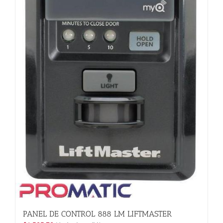
página
de
producto
PANEL DE CONTROL 888 LM LIFTMASTER