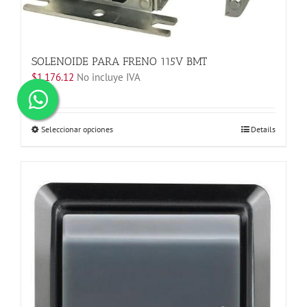
SOLENOIDE PARA FRENO 115V BMT
$
1,176.12
No incluye IVA
Este
Seleccionar opciones
Details
producto
tiene
múltiples
variantes.
Las
opciones
se
pueden
elegir
en
la