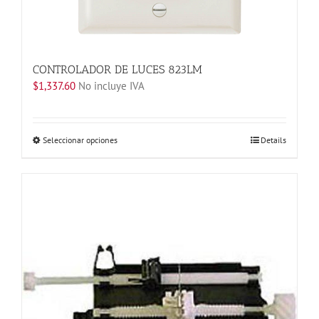
CONTROLADOR DE LUCES 823LM
$
1,337.60
No incluye IVA
Este
Seleccionar opciones
Details
producto
tiene
múltiples
variantes.
Las
opciones
se
pueden
elegir
en
la