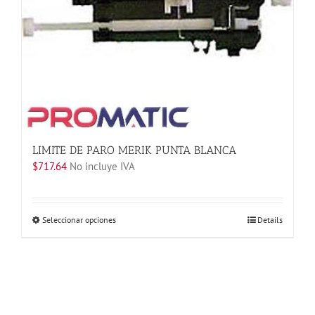
página
de
producto
LIMITE DE PARO MERIK PUNTA BLANCA
$
717.64
No incluye IVA
Este
Seleccionar opciones
Details
producto
tiene
múltiples
variantes.
Las
opciones