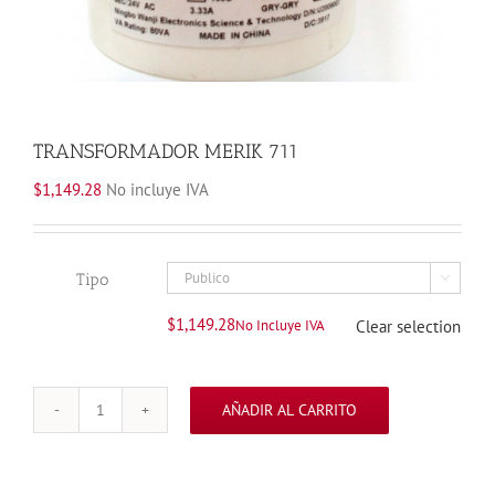
TRANSFORMADOR MERIK 711
$
1,149.28
No incluye IVA
Tipo

$
1,149.28
No Incluye IVA
Clear selection
AÑADIR AL CARRITO
TRANSFORMADOR
MERIK
711
cantidad