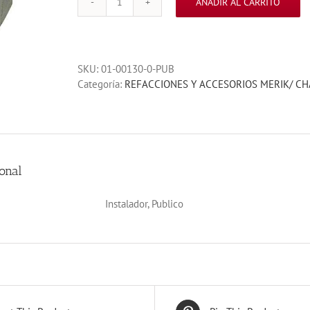
AÑADIR AL CARRITO
SOLENOIDE
PARA
FRENO
115V
SKU:
01-00130-0-PUB
BMT
Categoría:
REFACCIONES Y ACCESORIOS MERIK/ C
cantidad
onal
Instalador, Publico