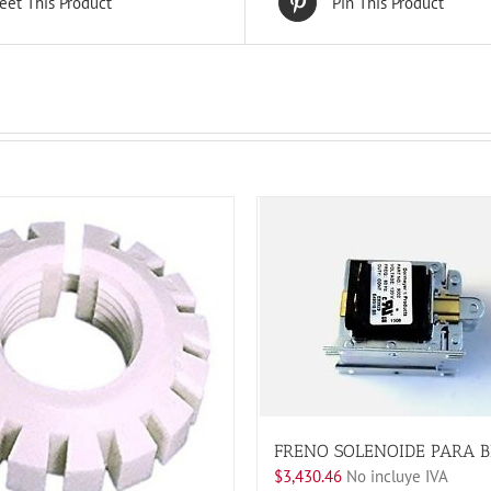
eet This Product
Pin This Product
FRENO SOLENOIDE PARA B
$
3,430.46
No incluye IVA