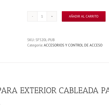
AÑADIR AL CARRITO
SIRENA
SF520L
DE
110DB
SKU:
SF520L-PUB
/
Categoría:
ACCESORIOS Y CONTROL DE ACCESO
15
W
/
PEQUEÑA
Y
POTENTE
/
CABLEADA
PARA EXTERIOR CABLEADA P
cantidad
A