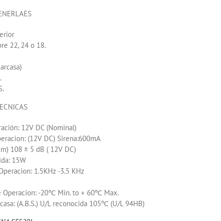
ENERLAES
erior
bre 22, 24 o 18.
carcasa)
.
S.
TECNICAS
ración: 12V DC (Nominal)
peracion: (12V DC) Sirena:600mA
cm) 108 ± 5 dB ( 12V DC)
lida: 15W
Operacion: 1.5KHz -3.5 KHz
 Operacion: -20℃ Min. to + 60℃ Max.
rcasa: (A.B.S.) U/L reconocida 105℃ (U/L 94HB)