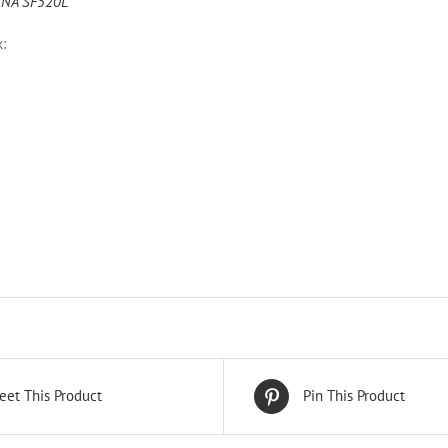
ENA SF520L
:
eet This Product
Pin This Product