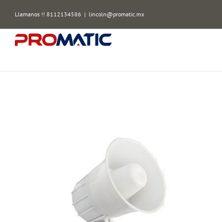
Skip
Llamanos !! 8112134586
|
lincoln@promatic.mx
to
content