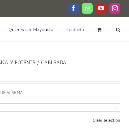
Facebook
WhatsApp
YouTube
Insta
Quieres ser Mayorista
Contacto
UEÑA Y POTENTE / CABLEADA
S DE ALARMA

Clear selection