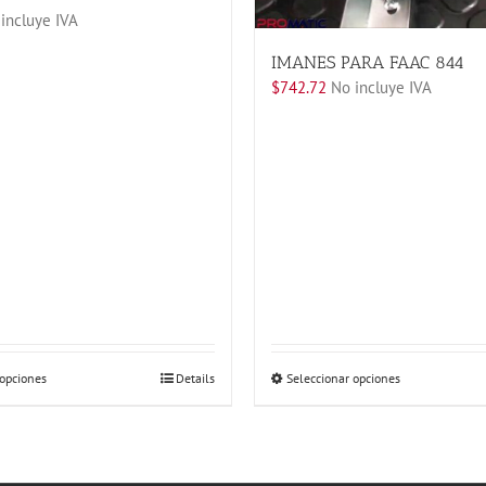
incluye IVA
IMANES PARA FAAC 844
$
742.72
No incluye IVA
Este
Este
 opciones
Details
Seleccionar opciones
producto
producto
tiene
tiene
múltiples
múltiples
variantes.
variantes.