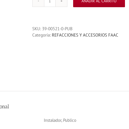
AÑADIR AL CARRITO
TAPA
TRASERA
FAAC
400-
SKU:
39-00521-0-PUB
422
Categoría:
REFACCIONES Y ACCESORIOS FAAC
cantidad
onal
Instalador, Publico