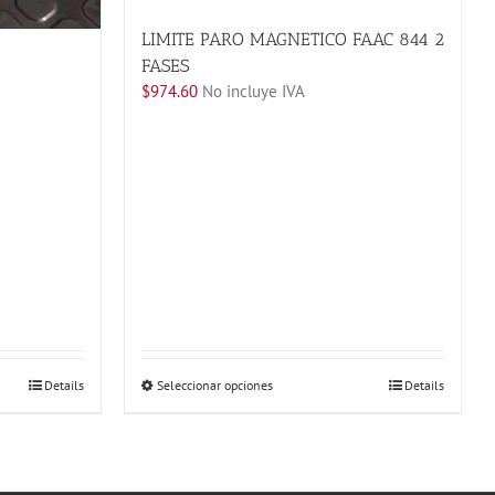
LIMITE PARO MAGNETICO FAAC 844 2
FASES
$
974.60
No incluye IVA
Este
Details
Seleccionar opciones
Details
producto
tiene
múltiples
variantes.