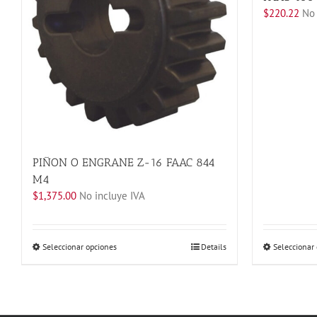
$
220.22
No 
PIÑON O ENGRANE Z-16 FAAC 844
M4
$
1,375.00
No incluye IVA
Este
Seleccionar opciones
Details
Seleccionar
producto
tiene
múltiples
variantes.