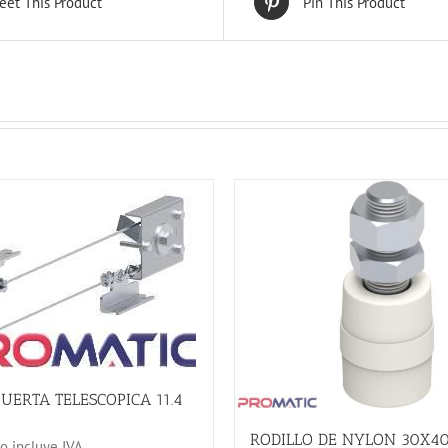
eet This Product
Pin This Product
UERTA TELESCOPICA 11.4
RODILLO DE NYLON 30X4
 incluye IVA