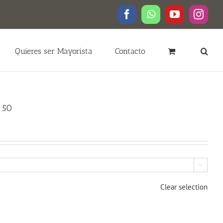
Facebook
WhatsApp
YouTube
Insta
Quieres ser Mayorista
Contacto
 50

Clear selection