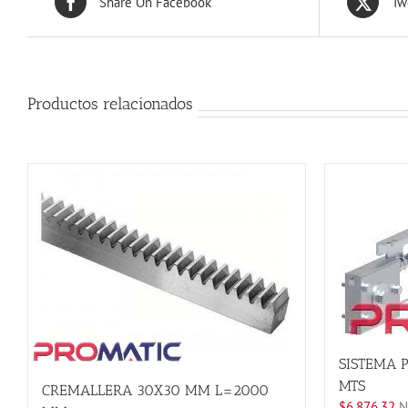
Share On Facebook
Tw
Productos relacionados
SISTEMA P
MTS
CREMALLERA 30X30 MM L=2000
$
6,876.32
No