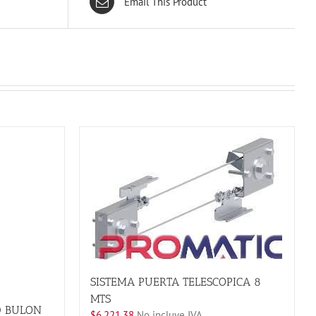
Email This Product
SISTEMA PUERTA TELESCOPICA 8
MTS
0 BULON
$
6,221.38
No incluye IVA