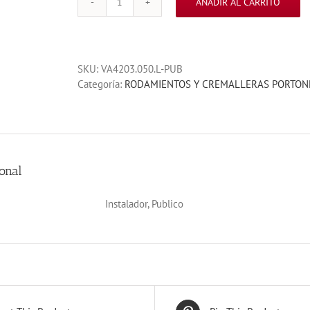
AÑADIR AL CARRITO
TOPE
AMOTIGUADOR
PORTON
CORREDIZO
SKU:
VA4203.050.L-PUB
50
Categoría:
RODAMIENTOS Y CREMALLERAS PORTON
cantidad
onal
Instalador, Publico