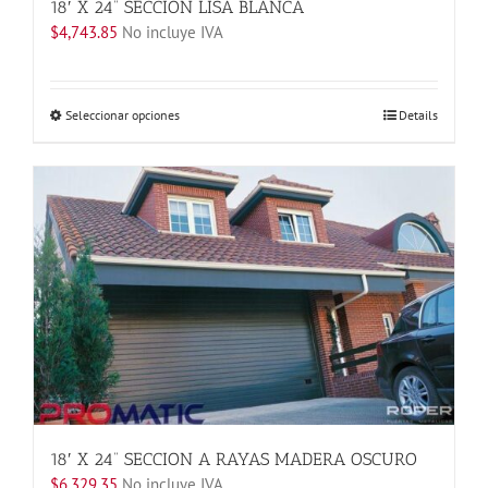
18′ X 24” SECCION LISA BLANCA
$
4,743.85
No incluye IVA
Este
Seleccionar opciones
Details
producto
tiene
múltiples
variantes.
Las
opciones
se
pueden
elegir
en
la
página
de
producto
18′ X 24” SECCION A RAYAS MADERA OSCURO
$
6,329.35
No incluye IVA