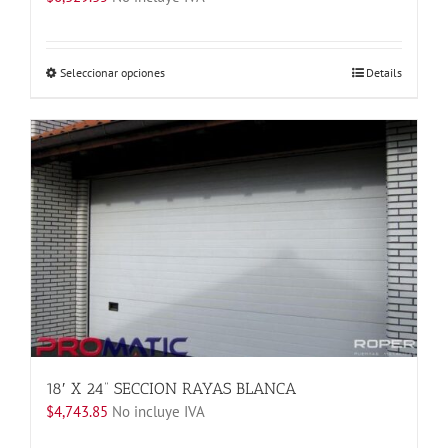
Este
Seleccionar opciones
Details
producto
tiene
múltiples
variantes.
Las
opciones
se
pueden
elegir
en
la
página
de
producto
18′ X 24” SECCION RAYAS BLANCA
$
4,743.85
No incluye IVA