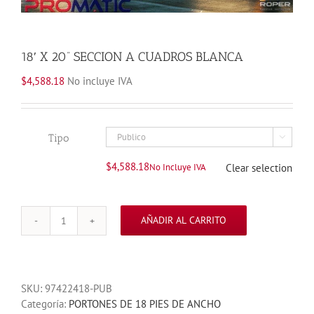
18′ X 20” SECCION A CUADROS BLANCA
$
4,588.18
No incluye IVA
Tipo

$
4,588.18
No Incluye IVA
Clear selection
AÑADIR AL CARRITO
18'
X
20''
SECCION
SKU:
97422418-PUB
A
Categoría:
PORTONES DE 18 PIES DE ANCHO
CUADROS