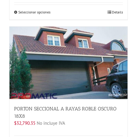
Este
Seleccionar opciones
Details
producto
tiene
múltiples
variantes.
Las
opciones
se
pueden
elegir
en
la
página
de
producto
PORTON SECCIONAL A RAYAS ROBLE OSCURO
18X8
$
32,790.35
No incluye IVA