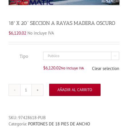
18′ X 20” SECCION A RAYAS MADERA OSCURO
$
6,120.02
No incluye IVA
Tipo

$
6,120.02
No Incluye IVA
Clear selection
AÑADIR AL CARRITO
18'
X
20''
SECCION
SKU:
97428618-PUB
A
Categoría:
PORTONES DE 18 PIES DE ANCHO
RAYAS