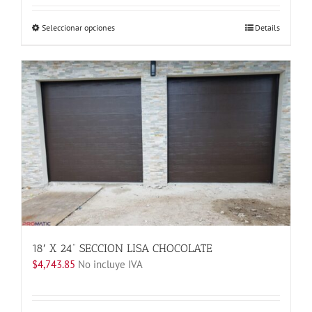
Este
Seleccionar opciones
Details
producto
tiene
múltiples
variantes.
Las
opciones
se
pueden
elegir
en
la
página
de
producto
18′ X 24” SECCION LISA CHOCOLATE
$
4,743.85
No incluye IVA