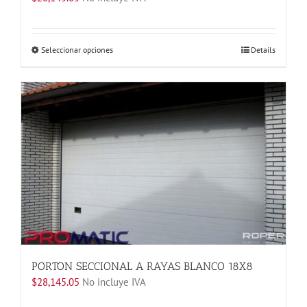
Este
Seleccionar opciones
Details
producto
tiene
múltiples
variantes.
Las
opciones
se
pueden
elegir
en
la
página
de
producto
PORTON SECCIONAL A RAYAS BLANCO 18X8
$
28,145.05
No incluye IVA