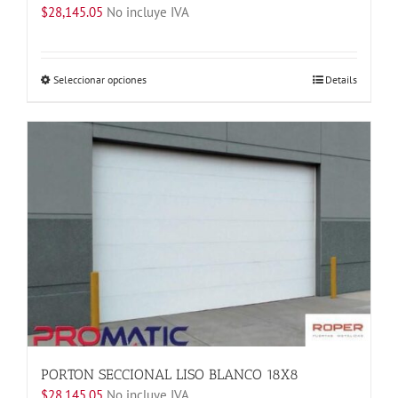
$
28,145.05
No incluye IVA
Este
Seleccionar opciones
Details
producto
tiene
múltiples
variantes.
Las
opciones
se
pueden
elegir
en
la
página
de
producto
PORTON SECCIONAL LISO BLANCO 18X8
$
28,145.05
No incluye IVA