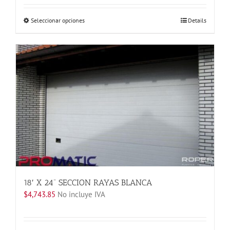
Este
Seleccionar opciones
Details
producto
tiene
múltiples
variantes.
Las
opciones
se
pueden
elegir
en
la
página
de
producto
18′ X 24” SECCION RAYAS BLANCA
$
4,743.85
No incluye IVA