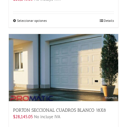
Este
Seleccionar opciones
Details
producto
tiene
múltiples
variantes.
Las
opciones
se
pueden
elegir
en
la
página
de
producto
PORTON SECCIONAL CUADROS BLANCO 18X8
$
28,145.05
No incluye IVA