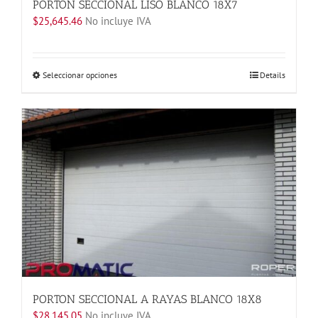
PORTON SECCIONAL LISO BLANCO 18X7
$
25,645.46
No incluye IVA
Este
Seleccionar opciones
Details
producto
tiene
múltiples
variantes.
Las
opciones
se
pueden
elegir
en
la
página
de
producto
PORTON SECCIONAL A RAYAS BLANCO 18X8
$
28,145.05
No incluye IVA