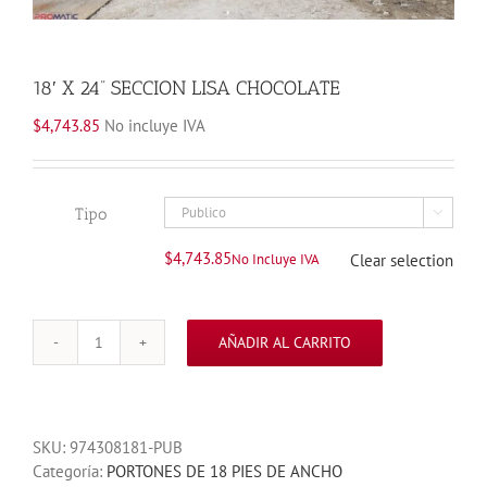
18′ X 24” SECCION LISA CHOCOLATE
$
4,743.85
No incluye IVA
Tipo

$
4,743.85
No Incluye IVA
Clear selection
AÑADIR AL CARRITO
18'
X
24''
SECCION
SKU:
974308181-PUB
LISA
Categoría:
PORTONES DE 18 PIES DE ANCHO
CHOCOLATE