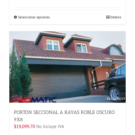
Este
Seleccionar opciones
Details
producto
tiene
múltiples
variantes.
Las
opciones
se
pueden
elegir
en
la
página
de
producto
PORTON SECCIONAL A RAYAS ROBLE OSCURO
9X8
$
19,099.70
No incluye IVA