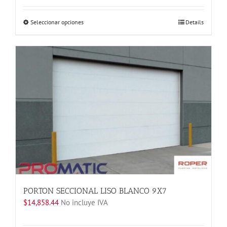
Este
Seleccionar opciones
Details
producto
tiene
múltiples
variantes.
Las
opciones
se
pueden
elegir
en
la
página
de
producto
PORTON SECCIONAL LISO BLANCO 9X7
$
14,858.44
No incluye IVA