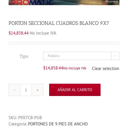
PORTON SECCIONAL CUADROS BLANCO 9X7
$
14,858.44
No incluye IVA
Tipo

$
14,858.44
No Incluye IVA
Clear selection
AÑADIR AL CARRITO
PORTON
SECCIONAL
CUADROS
BLANCO
SKU:
P9X7CB-PUB
9X7
Categoría:
PORTONES DE 9 PIES DE ANCHO
cantidad