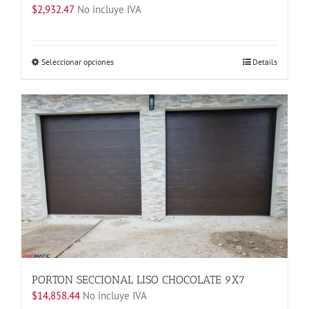
$
2,932.47
No incluye IVA
Este
Seleccionar opciones
Details
producto
tiene
múltiples
variantes.
Las
opciones
se
pueden
elegir
en
la
página
de
producto
PORTON SECCIONAL LISO CHOCOLATE 9X7
$
14,858.44
No incluye IVA