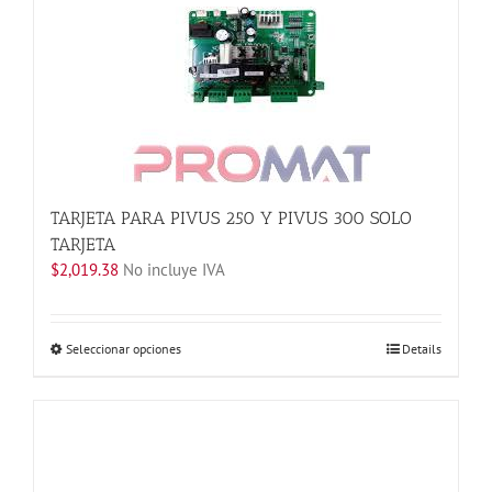
Las
opciones
se
pueden
elegir
en
la
página
de
TARJETA PARA PIVUS 250 Y PIVUS 300 SOLO
producto
TARJETA
$
2,019.38
No incluye IVA
Este
Seleccionar opciones
Details
producto
tiene
múltiples
variantes.
Las