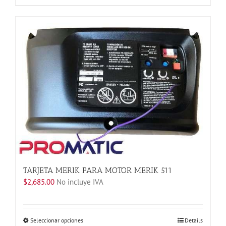
producto
tiene
múltiples
variantes.
Las
opciones
se
pueden
elegir
en
la
página
de
producto
TARJETA MERIK PARA MOTOR MERIK 511
$
2,685.00
No incluye IVA
Este
Seleccionar opciones
Details