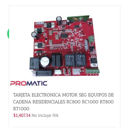
tiene
múltiples
variantes.
Las
opciones
se
pueden
elegir
en
la
página
de
producto
TARJETA ELECTRONICA MOTOR SEG EQUIPOS DE
CADENA RESIDENCIALES RC800 RC1000 RT800
RT1000
$
1,407.34
No incluye IVA