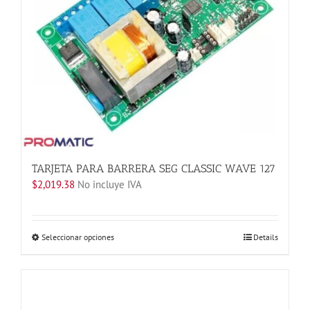
elegir
en
la
página
de
producto
TARJETA PARA BARRERA SEG CLASSIC WAVE 127
$
2,019.38
No incluye IVA
Este
Seleccionar opciones
Details
producto
tiene
múltiples
variantes.