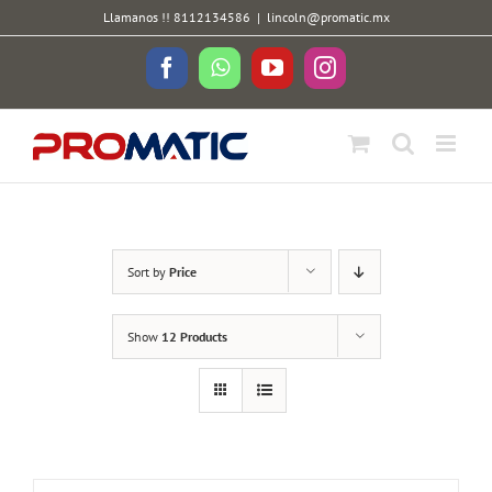
Skip
Llamanos !! 8112134586
|
lincoln@promatic.mx
to
content
Facebook
WhatsApp
YouTube
Instagram
Sort by
Price
Show
12 Products