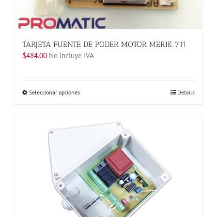
TARJETA FUENTE DE PODER MOTOR MERIK 711
$
484.00
No incluye IVA
Este
Seleccionar opciones
Details
producto
tiene
múltiples
variantes.
Las
opciones
se
pueden
elegir
en
la