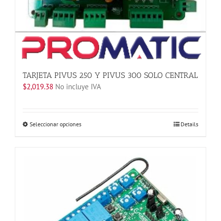
TARJETA PIVUS 250 Y PIVUS 300 SOLO CENTRAL
$
2,019.38
No incluye IVA
Este
Seleccionar opciones
Details
producto
tiene
múltiples
variantes.
Las
opciones
se
pueden