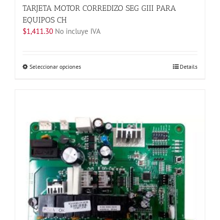
TARJETA MOTOR CORREDIZO SEG GIII PARA
EQUIPOS CH
$
1,411.30
No incluye IVA
Este
Seleccionar opciones
Details
producto
tiene
múltiples
variantes.
Las
opciones
se
pueden
elegir
en
la
página
de
producto