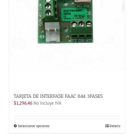
página
de
producto
TARJETA DE INTERFASE FAAC 844 3FASES
$
1,296.46
No incluye IVA
Este
Seleccionar opciones
Details
producto