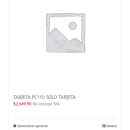
opciones
se
pueden
elegir
en
la
página
de
producto
TARJETA PC170 SOLO TARJETA
$
2,649.90
No incluye IVA
Este
Seleccionar opciones
Details