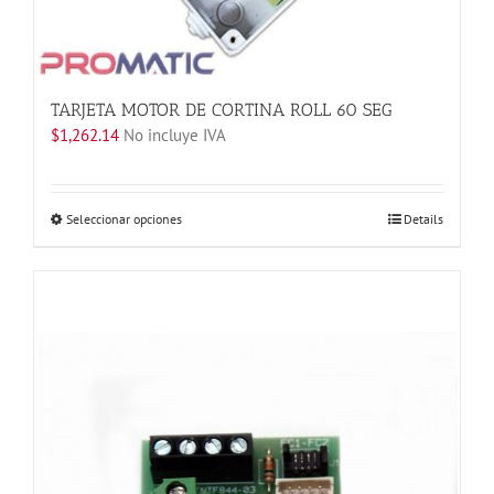
página
de
producto
TARJETA MOTOR DE CORTINA ROLL 60 SEG
$
1,262.14
No incluye IVA
Este
Seleccionar opciones
Details
producto
tiene
múltiples
variantes.
Las
opciones
se
pueden
elegir
en
la