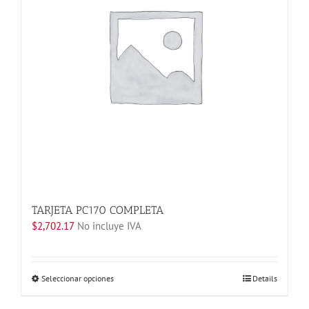
pueden
elegir
en
la
página
de
producto
TARJETA PC170 COMPLETA
$
2,702.17
No incluye IVA
Este
Seleccionar opciones
Details
producto