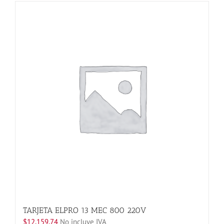
tiene
múltiples
variantes.
Las
opciones
se
pueden
elegir
en
la
página
de
producto
TARJETA ELPRO 13 MEC 800 220V
$
12,159.74
No incluye IVA