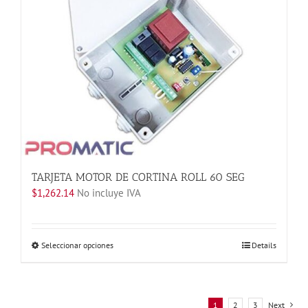
Las
opciones
se
pueden
elegir
en
la
página
de
producto
TARJETA MOTOR DE CORTINA ROLL 60 SEG
$
1,262.14
No incluye IVA
Este
Seleccionar opciones
Details
producto
tiene
múltiples
variantes.
1
2
3
Next