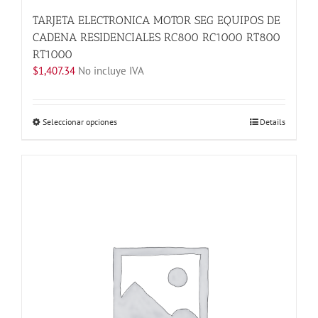
TARJETA ELECTRONICA MOTOR SEG EQUIPOS DE
CADENA RESIDENCIALES RC800 RC1000 RT800
RT1000
$
1,407.34
No incluye IVA
Este
Seleccionar opciones
Details
producto
tiene
múltiples
variantes.
Las
opciones
se
pueden
elegir
en
la
página