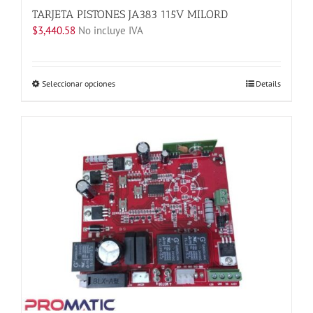
producto
TARJETA PISTONES JA383 115V MILORD
$
3,440.58
No incluye IVA
Este
Seleccionar opciones
Details
producto
tiene
múltiples
variantes.
Las
opciones
se
pueden
elegir
en
la
página
de
producto