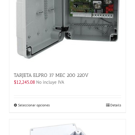
en
la
página
de
producto
TARJETA ELPRO 37 MEC 200 220V
$
12,245.08
No incluye IVA
Este
Seleccionar opciones
Details
producto
tiene
múltiples
variantes.