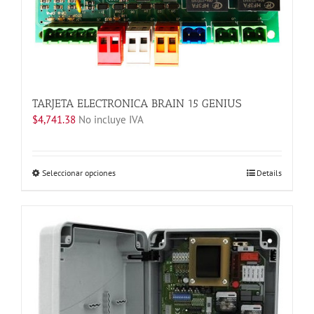
TARJETA ELECTRONICA BRAIN 15 GENIUS
$
4,741.38
No incluye IVA
Este
Seleccionar opciones
Details
producto
tiene
múltiples
variantes.
Las
opciones
se
pueden
elegir