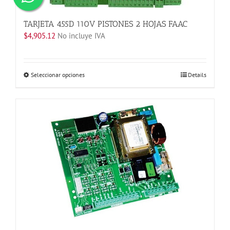
en
la
TARJETA 455D 110V PISTONES 2 HOJAS FAAC
página
$
4,905.12
No incluye IVA
de
producto
Este
Seleccionar opciones
Details
producto
tiene
múltiples
variantes.
Las
opciones
se
pueden
elegir
en
la
página
de