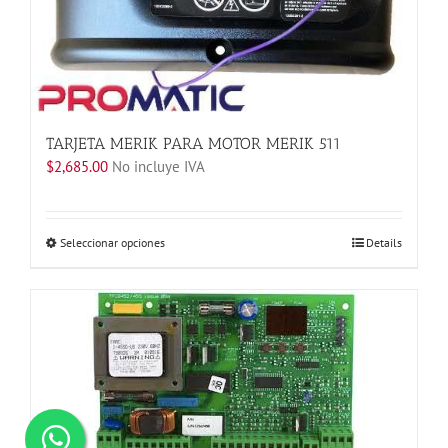
en
la
página
de
producto
TARJETA MERIK PARA MOTOR MERIK 511
$
2,685.00
No incluye IVA
Este
Seleccionar opciones
Details
producto
tiene
múltiples
variantes.
Las
opciones
se
pueden
elegir