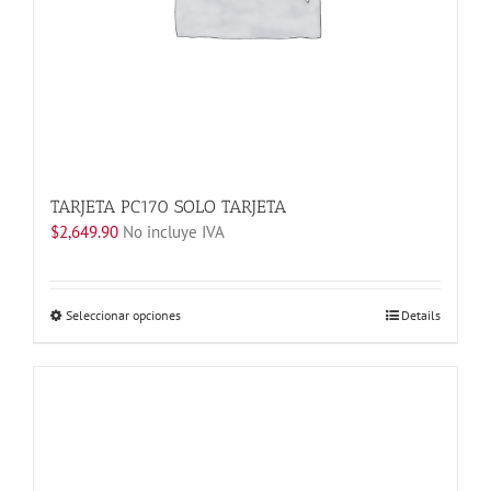
de
producto
TARJETA PC170 SOLO TARJETA
$
2,649.90
No incluye IVA
Este
Seleccionar opciones
Details
producto
tiene
múltiples
variantes.
Las
opciones
se