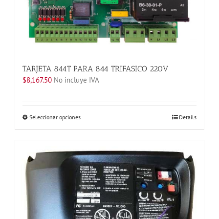
TARJETA 844T PARA 844 TRIFASICO 220V
$
8,167.50
No incluye IVA
Este
Seleccionar opciones
Details
producto
tiene
múltiples
variantes.
Las
opciones
se
pueden
elegir