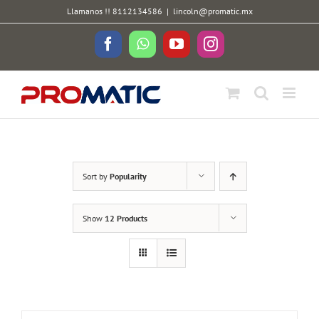
Skip
Llamanos !! 8112134586
|
lincoln@promatic.mx
to
content
Facebook
WhatsApp
YouTube
Instagram
Sort by
Popularity
Show
12 Products