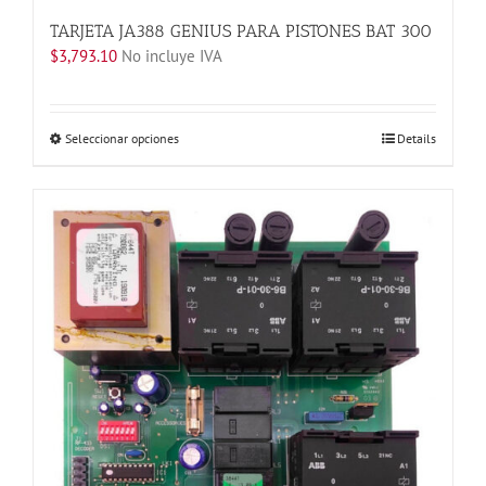
TARJETA JA388 GENIUS PARA PISTONES BAT 300
$
3,793.10
No incluye IVA
Este
Seleccionar opciones
Details
producto
tiene
múltiples
variantes.
Las
opciones
se
pueden
elegir
en
la
página
de
producto