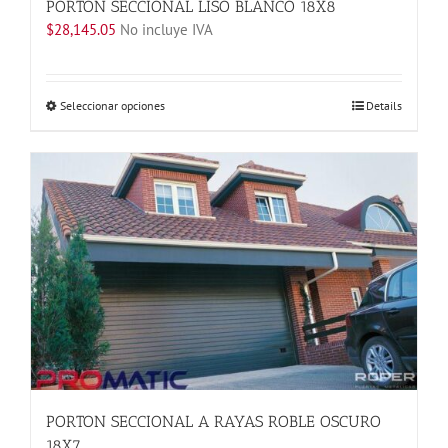
PORTON SECCIONAL LISO BLANCO 18X8
$
28,145.05
No incluye IVA
Este
Seleccionar opciones
Details
producto
tiene
múltiples
variantes.
Las
opciones
se
pueden
elegir
en
la
página
de
producto
PORTON SECCIONAL A RAYAS ROBLE OSCURO
18X7