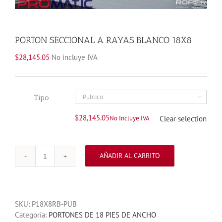
PORTON SECCIONAL A RAYAS BLANCO 18X8
$
28,145.05
No incluye IVA
Tipo

$
28,145.05
No Incluye IVA
Clear selection
AÑADIR AL CARRITO
PORTON
SECCIONAL
A
RAYAS
SKU:
P18X8RB-PUB
BLANCO
Categoría:
PORTONES DE 18 PIES DE ANCHO
18X8