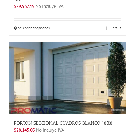
$
29,937.49
No incluye IVA
Este
Seleccionar opciones
Details
producto
tiene
múltiples
variantes.
Las
opciones
se
pueden
elegir
en
la
página
de
producto
PORTON SECCIONAL CUADROS BLANCO 18X8
$
28,145.05
No incluye IVA