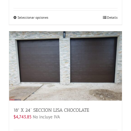
Este
Seleccionar opciones
Details
producto
tiene
múltiples
variantes.
Las
opciones
se
pueden
elegir
en
la
página
de
producto
18′ X 24” SECCION LISA CHOCOLATE
$
4,743.85
No incluye IVA